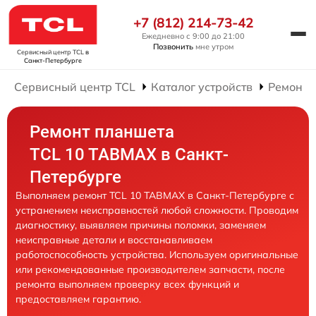
+7 (812) 214-73-42
Ежедневно с 9:00 до 21:00
Позвонить
мне утром
Сервисный центр TCL
в
Санкт-Петербурге
Сервисный центр TCL
Каталог устройств
Ремонт 
Ремонт планшета
TCL 10 TABMAX в Санкт-
Петербурге
Выполняем ремонт TCL 10 TABMAX в Санкт-Петербурге с
устранением неисправностей любой сложности. Проводим
диагностику, выявляем причины поломки, заменяем
неисправные детали и восстанавливаем
работоспособность устройства. Используем оригинальные
или рекомендованные производителем запчасти, после
ремонта выполняем проверку всех функций и
предоставляем гарантию.