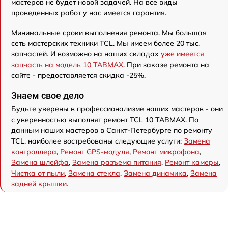
мастеров не будет новой задачей. На все виды
проведенных работ у нас имеется гарантия.
Минимальные сроки выполнения ремонта. Мы большая
сеть мастерских техники TCL. Мы имеем более 20 тыс.
запчастей. И возможно на наших складах
уже имеется
запчасть на модель 10 TABMAX
. При заказе ремонта на
сайте - предоставляется скидка -25%.
Знаем свое дело
Будьте уверены в профессионализме наших мастеров - они
с уверенностью выполнят ремонт TCL 10 TABMAX. По
данным наших мастеров в Санкт-Петербурге по ремонту
TCL, наиболее востребованы следующие услуги:
Замена
контроллера
,
Ремонт GPS-модуля
,
Ремонт микрофона
,
Замена шлейфа
,
Замена разъема питания
,
Ремонт камеры
,
Чистка от пыли
,
Замена стекла
,
Замена динамика
,
Замена
задней крышки
.