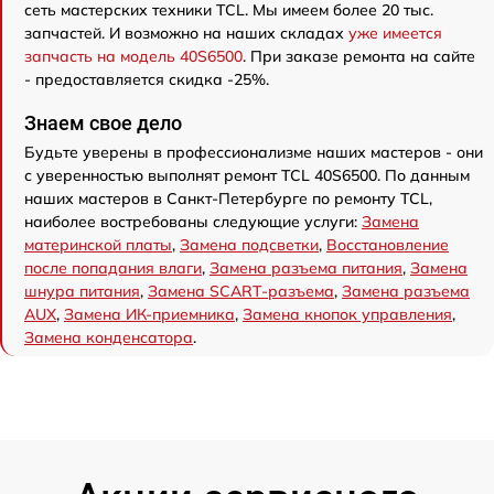
сеть мастерских техники TCL. Мы имеем более 20 тыс.
запчастей. И возможно на наших складах
уже имеется
запчасть на модель 40S6500
. При заказе ремонта на сайте
- предоставляется скидка -25%.
Знаем свое дело
Будьте уверены в профессионализме наших мастеров - они
с уверенностью выполнят ремонт TCL 40S6500. По данным
наших мастеров в Санкт-Петербурге по ремонту TCL,
наиболее востребованы следующие услуги:
Замена
материнской платы
,
Замена подсветки
,
Восстановление
после попадания влаги
,
Замена разъема питания
,
Замена
шнура питания
,
Замена SCART-разъема
,
Замена разъема
AUX
,
Замена ИК-приемника
,
Замена кнопок управления
,
Замена конденсатора
.