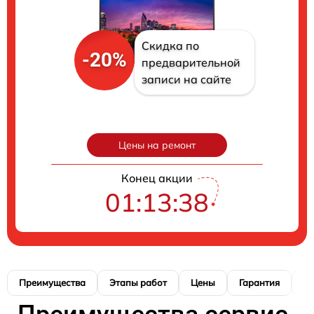
Скидка по
-20%
предварительной
записи на сайте
Цены на ремонт
Конец акции
01:13:37
Преимущества
Этапы работ
Цены
Гарантия
М