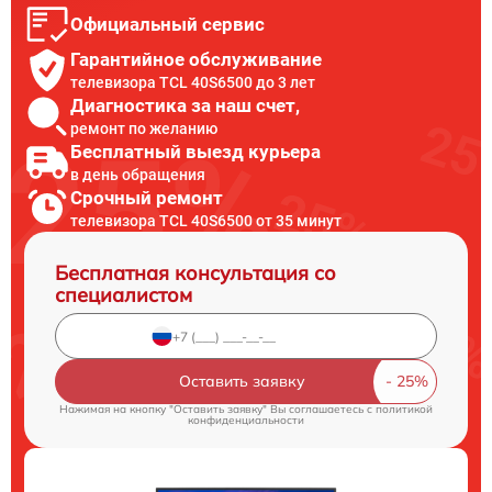
Официальный сервис
Гарантийное обслуживание
телевизора TCL 40S6500 до 3 лет
Диагностика за наш счет,
ремонт по желанию
Бесплатный выезд курьера
в день обращения
Срочный ремонт
телевизора TCL 40S6500 от 35 минут
Бесплатная консультация со
специалистом
Оставить заявку
Нажимая на кнопку "Оставить заявку" Вы соглашаетесь c
политикой
конфиденциальности