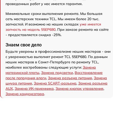
проведенных работ у нас имеется гарантия.
Минимальные сроки выполнения ремонта. Мы большая
сеть мастерских техники TCL. Мы имеем более 20 тыс.
запчастей. И возможно на наших складах
уже имеется
запчасть на модель 55EP680
. При заказе ремонта на сайте
- предоставляется скидка -25%.
Знаем свое дело
Будьте уверены в профессионализме наших мастеров - они
с уверенностью выполнят ремонт TCL 55EP680. По данным
наших мастеров в Санкт-Петербурге по ремонту TCL,
наиболее востребованы следующие услуги:
Замена
материнской платы
,
Замена подсветки
,
Восстановление
после попадания влаги
,
Замена разъема питания
,
Замена
шнура питания
,
Замена SCART-разъема
,
Замена разъема
AUX
,
Замена ИК-приемника
,
Замена кнопок управления
,
Замена конденсатора
.