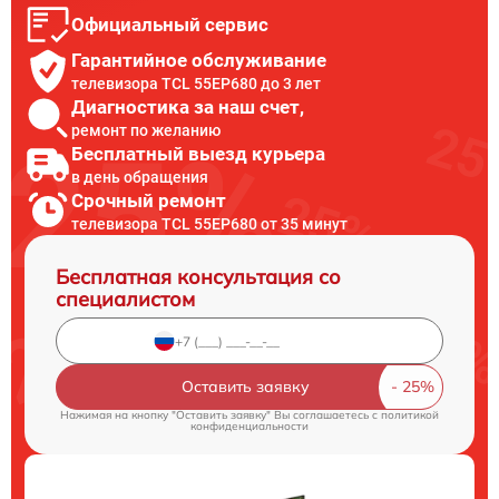
Официальный сервис
Гарантийное обслуживание
телевизора TCL 55EP680 до 3 лет
Диагностика за наш счет,
ремонт по желанию
Бесплатный выезд курьера
в день обращения
Срочный ремонт
телевизора TCL 55EP680 от 35 минут
Бесплатная консультация со
специалистом
Оставить заявку
Нажимая на кнопку "Оставить заявку" Вы соглашаетесь c
политикой
конфиденциальности