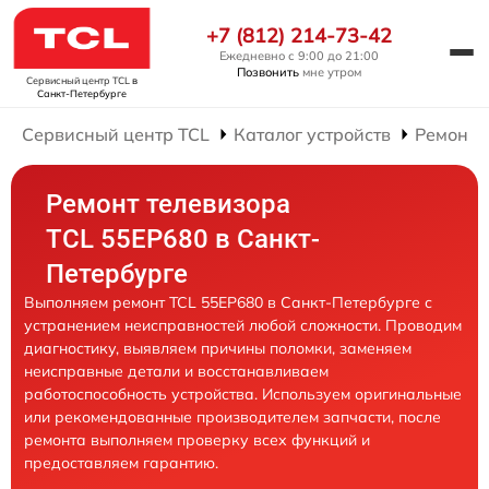
+7 (812) 214-73-42
Ежедневно с 9:00 до 21:00
Позвонить
мне утром
Сервисный центр TCL
в
Санкт-Петербурге
Сервисный центр TCL
Каталог устройств
Ремонт 
Ремонт телевизора
TCL 55EP680 в Санкт-
Петербурге
Выполняем ремонт TCL 55EP680 в Санкт-Петербурге с
устранением неисправностей любой сложности. Проводим
диагностику, выявляем причины поломки, заменяем
неисправные детали и восстанавливаем
работоспособность устройства. Используем оригинальные
или рекомендованные производителем запчасти, после
ремонта выполняем проверку всех функций и
предоставляем гарантию.