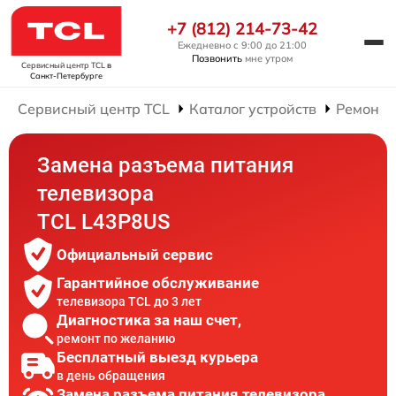
+7 (812) 214-73-42
Ежедневно с 9:00 до 21:00
Позвонить
мне утром
Сервисный центр TCL
в
Санкт-Петербурге
Сервисный центр TCL
Каталог устройств
Ремонт 
Замена разъема питания
телевизора
TCL L43P8US
Официальный сервис
Гарантийное обслуживание
телевизора TCL до 3 лет
Диагностика за наш счет,
ремонт по желанию
Бесплатный выезд курьера
в день обращения
Замена разъема питания телевизора