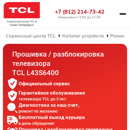
+7 (812) 214-73-42
Ежедневно с 9:00 до 21:00
Сервисный центр TCL
в
Санкт-Петербурге
Сервисный центр TCL
Каталог устройств
Ремонт 
Прошивка / разблокировка
телевизора
TCL L43S6400
Официальный сервис
Гарантийное обслуживание
телевизора TCL до 3 лет
Диагностика за наш счет,
ремонт по желанию
Бесплатный выезд курьера
в день обращения
Прошивка / разблокировка телевизора