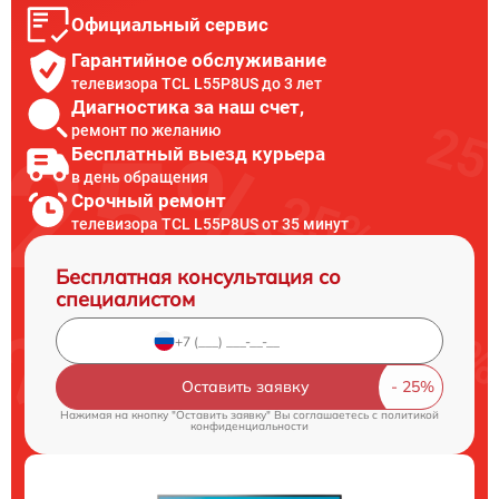
Официальный сервис
Гарантийное обслуживание
телевизора TCL L55P8US до 3 лет
Диагностика за наш счет,
ремонт по желанию
Бесплатный выезд курьера
в день обращения
Срочный ремонт
телевизора TCL L55P8US от 35 минут
Бесплатная консультация со
специалистом
Оставить заявку
Нажимая на кнопку "Оставить заявку" Вы соглашаетесь c
политикой
конфиденциальности