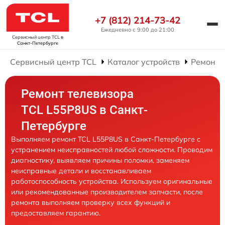
+7 (812) 214-73-42
Ежедневно с 9:00 до 21:00
Сервисный центр TCL
в
Санкт-Петербурге
Сервисный центр TCL
Каталог устройств
Ремонт 
Ремонт телевизора
TCL L55P8US в Санкт-
Петербурге
Выполняем ремонт TCL L55P8US в Санкт-Петербурге с
устранением неисправностей любой сложности. Проводим
диагностику, выявляем причины поломки, заменяем
неисправные детали и восстанавливаем
работоспособность устройства. Используем оригинальные
или рекомендованные производителем запчасти, после
ремонта выполняем проверку всех функций и
предоставляем гарантию.